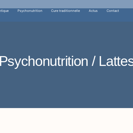
ytique
Psychonutrition
Cure traditionnelle
Actus
Contact
Psychonutrition / Latte