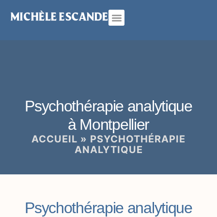
principal
Psychothérapie analytique
Cure traditionnelle
Psychothérapie analytique
à Montpellier
ACCUEIL
»
PSYCHOTHÉRAPIE
ANALYTIQUE
Psychothérapie analytique