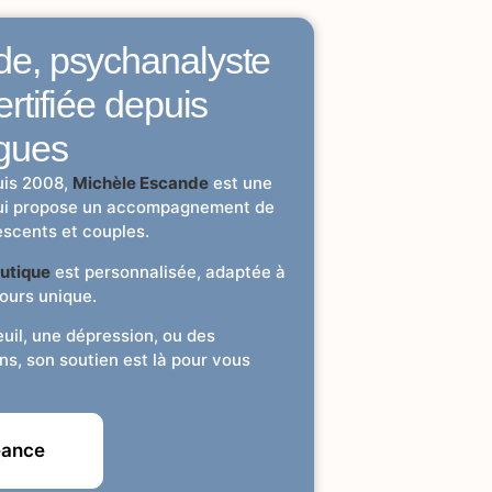
de, psychanalyste
ertifiée depuis
gues
uis 2008,
Michèle Escande
est une
qui propose un accompagnement de
lescents et couples.
utique
est personnalisée, adaptée à
ours unique.
uil, une dépression, ou des
ns, son soutien est là pour vous
éance