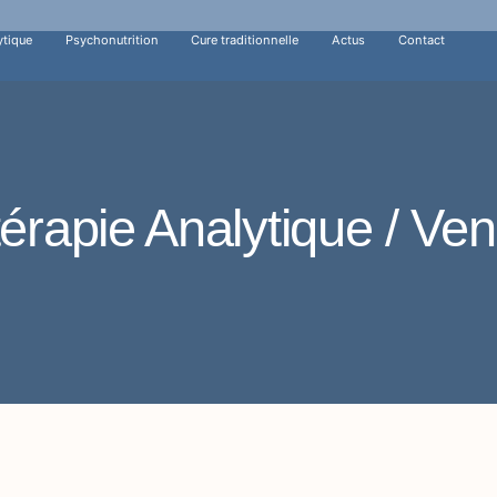
ytique
Psychonutrition
Cure traditionnelle
Actus
Contact
érapie Analytique / Ve